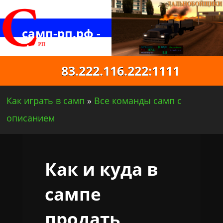
самп-рп.рф -
официальный
русский самп
83.222.116.222:1111
Как играть в самп
»
Все команды самп с
описанием
Как и куда в
сампе
продать