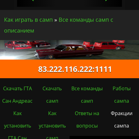
Как играть в самп
»
Все команды самп с
описанием
83.222.116.222:1111
Скачать ГТА
Скачать
Все команды
Работы
Сан Андреас
самп
самп
сампа
Как
Как
Ответы на
Фракции
установить
установить
вопросы
сампа
ГТА Сан
самп