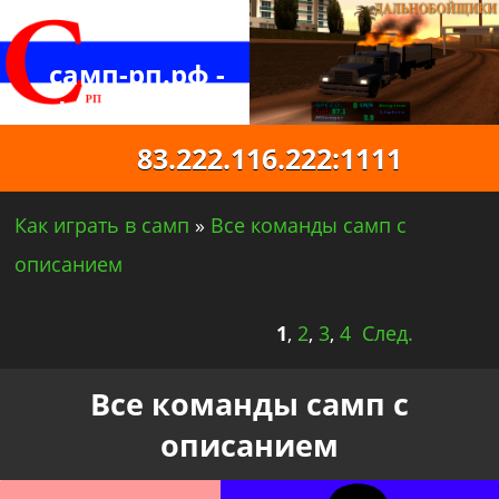
самп-рп.рф -
официальный
русский самп
83.222.116.222:1111
Как играть в самп
»
Все команды самп с
описанием
1
,
2
,
3
,
4
След.
Все команды самп с
описанием
Как в