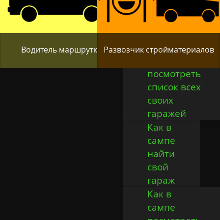
свои стили
боя в
сампе
Как в
Водитель маршрутки
Развозчик стройматериалов
сампе
посмотреть
список всех
своих
гаражей
Как в
сампе
найти
свой
гараж
Как в
сампе