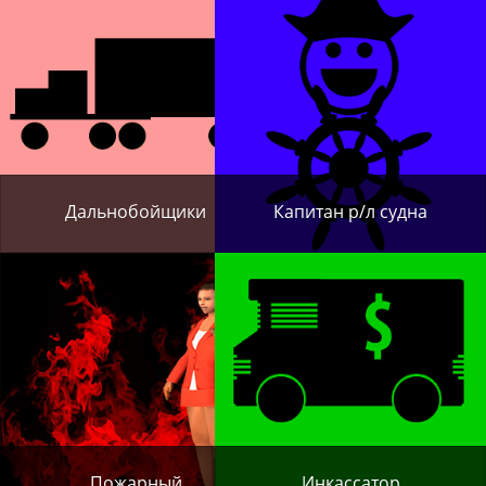
сампе
посмотреть
свои вещи
Как в
сампе
сделать
минет
Дальнобойщики
Капитан р/л судна
Как и
куда в
сампе
продать
грибы
Как в
сампе
дрочить,
заниматься
Пожарный
Инкассатор