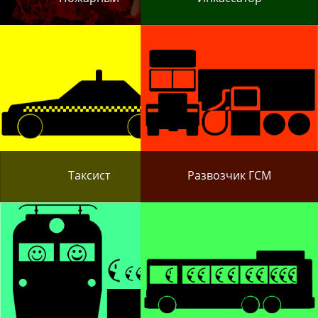
грязным
делом
Как в сампе
показать
удостоверение
Как
дальнобойщик
в сампе взять
груз
Таксист
Развозчик ГСМ
Как в
сампе
таксисту
установить
тариф
Как в
сампе