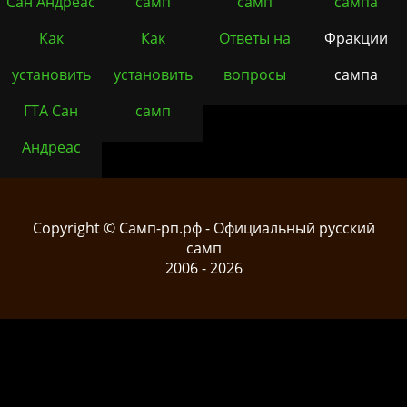
Сан Андреас
самп
самп
сампа
Как
Как
Ответы на
Фракции
установить
установить
вопросы
сампа
ГТА Сан
самп
Андреас
Copyright © Cамп-рп.рф - Официальный русский
самп
2006 - 2026