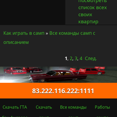
посмотреть
список всех
своих
квартир
Как играть в самп
»
Все команды самп с
описанием
1
,
2
,
3
,
4
След.
83.222.116.222:1111
Скачать ГТА
Скачать
Все команды
Работы