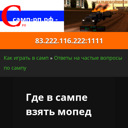
самп-рп.рф -
официальный
русский самп
83.222.116.222:1111
Как играть в самп
»
Ответы на частые вопросы
по сампу
Где в сампе
взять мопед