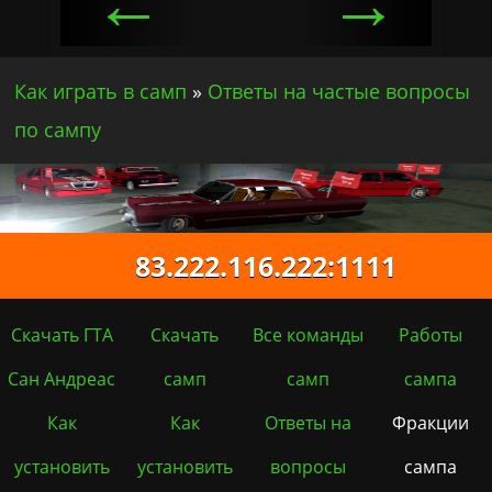
←
→
Как играть в самп
»
Ответы на частые вопросы
по сампу
83.222.116.222:1111
Скачать ГТА
Скачать
Все команды
Работы
Сан Андреас
самп
самп
сампа
Как
Как
Ответы на
Фракции
установить
установить
вопросы
сампа